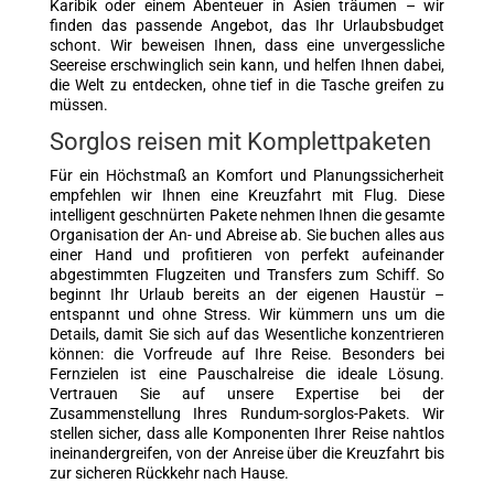
Karibik oder einem Abenteuer in Asien träumen – wir
finden das passende Angebot, das Ihr Urlaubsbudget
schont. Wir beweisen Ihnen, dass eine unvergessliche
Seereise erschwinglich sein kann, und helfen Ihnen dabei,
die Welt zu entdecken, ohne tief in die Tasche greifen zu
müssen.
Sorglos reisen mit Komplettpaketen
Für ein Höchstmaß an Komfort und Planungssicherheit
empfehlen wir Ihnen eine Kreuzfahrt mit Flug. Diese
intelligent geschnürten Pakete nehmen Ihnen die gesamte
Organisation der An- und Abreise ab. Sie buchen alles aus
einer Hand und profitieren von perfekt aufeinander
abgestimmten Flugzeiten und Transfers zum Schiff. So
beginnt Ihr Urlaub bereits an der eigenen Haustür –
entspannt und ohne Stress. Wir kümmern uns um die
Details, damit Sie sich auf das Wesentliche konzentrieren
können: die Vorfreude auf Ihre Reise. Besonders bei
Fernzielen ist eine Pauschalreise die ideale Lösung.
Vertrauen Sie auf unsere Expertise bei der
Zusammenstellung Ihres Rundum-sorglos-Pakets. Wir
stellen sicher, dass alle Komponenten Ihrer Reise nahtlos
ineinandergreifen, von der Anreise über die Kreuzfahrt bis
zur sicheren Rückkehr nach Hause.