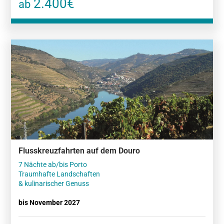
2.400€
ab
Flusskreuzfahrten auf dem Douro
7 Nächte ab/bis Porto
Traumhafte Landschaften
& kulinarischer Genuss
bis November 2027