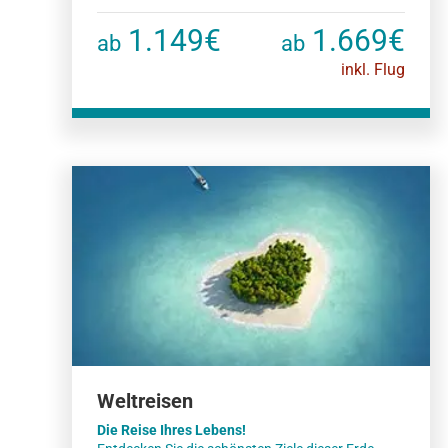
1.149€
1.669€
ab
ab
inkl. Flug
Weltreisen
Die Reise Ihres Lebens!