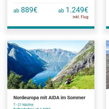
889€
1.249€
ab
ab
inkl. Flug
Nordeuropa mit AIDA im Sommer