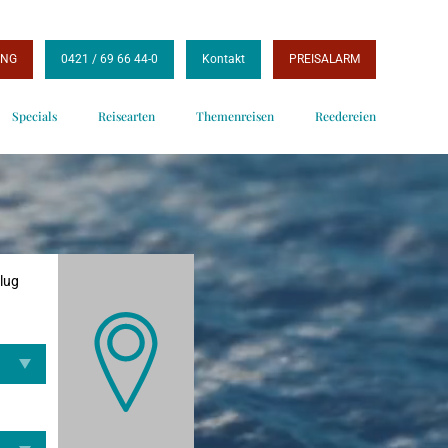
UNG
0421 / 69 66 44-0
Kontakt
PREISALARM
Specials
Reisearten
Themenreisen
Reedereien
Flug