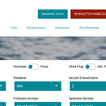
Newsletter Archiv
NEWSLETTER ANMELD
Start
Hochseereisen
Flussreisen
Einzelbelegung
Hochsee
Fluss
ohne Flug
inkl. 
Reederei
Anzahl Erwachsene
Früheste Anreise
Späteste Abreise