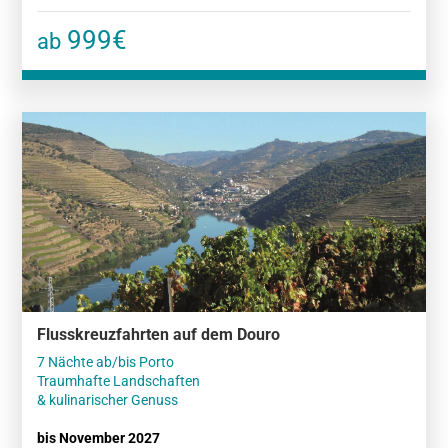
999€
ab
Flusskreuzfahrten auf dem Douro
7 Nächte ab/bis Porto
Traumhafte Landschaften
& kulinarischer Genuss
bis November 2027