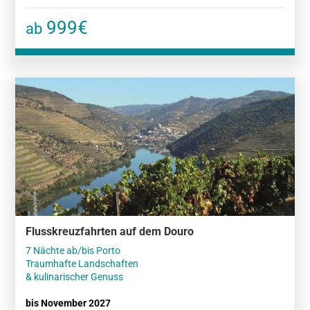
999€
ab
Flusskreuzfahrten auf dem Douro
7 Nächte ab/bis Porto
Traumhafte Landschaften
& kulinarischer Genuss
bis November 2027