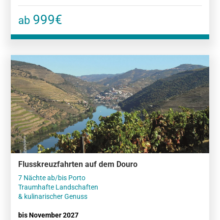
999€
ab
Flusskreuzfahrten auf dem Douro
7 Nächte ab/bis Porto
Traumhafte Landschaften
& kulinarischer Genuss
bis November 2027