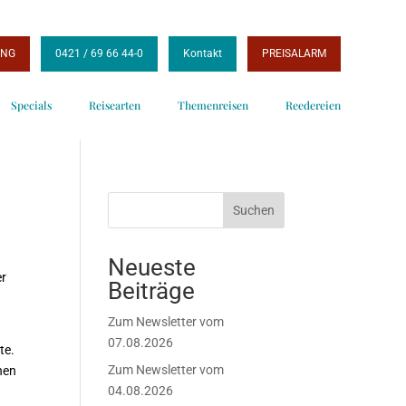
UNG
0421 / 69 66 44-0
Kontakt
PREISALARM
Specials
Reisearten
Themenreisen
Reedereien
Suchen
Neueste
er
Beiträge
Zum Newsletter vom
07.08.2026
te.
Zum Newsletter vom
hen
04.08.2026