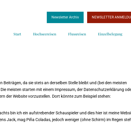
Newsletter Archiv
NEWSLETTER ANMELD
Start
Hochseereisen
Flussreisen
Einzelbelegung
von Beiträgen, da sie stets an derselben Stelle bleibt und (bei den meisten
. Die meisten starten mit einem Impressum, der Datenschutzerklärung od
ern der Website vorzustellen. Dort könnte zum Beispiel stehen:
nachts bin ich ein aufstrebender Schauspieler und dies hier ist meine Websi
mens Jack, mag Piña Coladas, jedoch weniger (ohne Schirm) im Regen ste