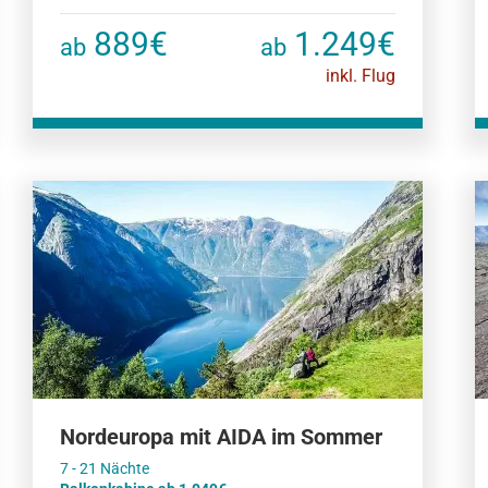
889€
1.249€
ab
ab
inkl. Flug
Nordeuropa mit AIDA im Sommer