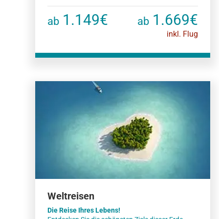
1.149€
1.669€
ab
ab
inkl. Flug
Weltreisen
Die Reise Ihres Lebens!