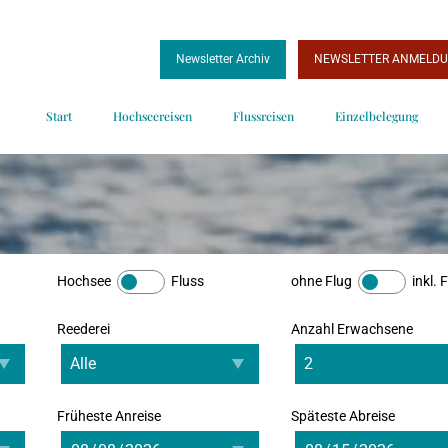
Newsletter Archiv
NEWSLETTER ANMELD
Start
Hochseereisen
Flussreisen
Einzelbelegung
Hochsee
Fluss
ohne Flug
inkl. 
Reederei
Anzahl Erwachsene
Früheste Anreise
Späteste Abreise