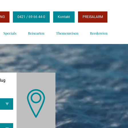
UNG
0421 / 69 66 44-0
Kontakt
PREISALARM
Specials
Reisearten
Themenreisen
Reedereien
Flug