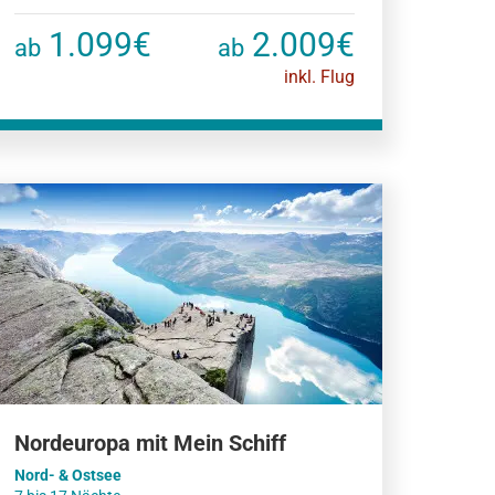
1.099€
2.009€
ab
ab
inkl. Flug
Nordeuropa mit Mein Schiff
Nord- & Ostsee